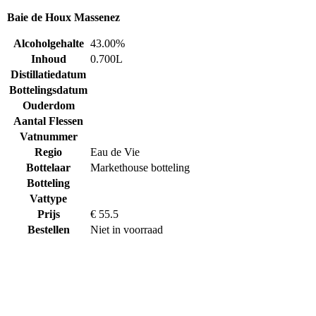
Baie de Houx Massenez
Alcoholgehalte
43.00%
Inhoud
0.700L
Distillatiedatum
Bottelingsdatum
Ouderdom
Aantal Flessen
Vatnummer
Regio
Eau de Vie
Bottelaar
Markethouse botteling
Botteling
Vattype
Prijs
€ 55.5
Bestellen
Niet in voorraad